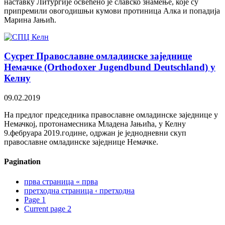
наставку Литургије освећено је славско знамење, које су
припремили овогодишњи кумови протиница Алка и попадија
Марина Јањић.
Сусрет Православне омладинске заједнице
Немачке (Orthodoxer Jugendbund Deutschland) у
Келну
09.02.2019
На предлог председника православне омладинске заједнице у
Немачкој, протонамесника Младена Јањића, у Келну
9.фебруара 2019.године, одржан је једнодневни скуп
православне омладинске заједнице Немачке.
Pagination
прва страница
« прва
претходна страница
‹ претходна
Page
1
Current page
2