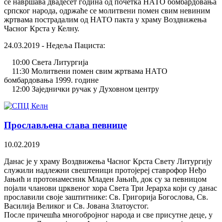
се навршава двадесет година од почетка НАТО бомбардовања
српског народа, одржаће се молитвени помен свим невиним
жртвама пострадалим од НАТО пакта у храму Воздвижења
Часног Крста у Келну.
24.03.2019 - Недеља Пациста:
10:00 Света Литургија
11:30 Молитвени помен свим жртвама НАТО
бомбардовања 1999. године
12:00 Заједнички ручак у Духовном центру
Прослављена слава певнице
10.02.2019
Данас је у храму Воздвижења Часног Крста Свету Литургију
служили надлежни свештеници протојереј ставрофор Неђо
Јањић и протонамесник Младен Јањић, док су за певницом
појали чланови црквеног хора Света Три Јерарха који су данас
прославили своје заштитнике: Св. Григорија Богослова, Св.
Василија Великог и Св. Јована Златоустог.
После причешћа многобројног народа и све присутне деце, у