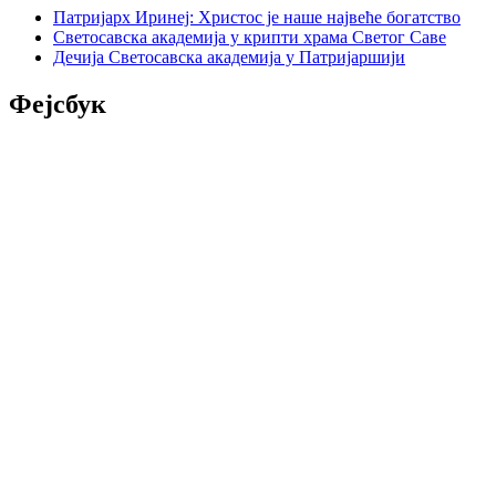
Патријарх Иринеј: Христос је наше највеће богатство
Светосавска академија у крипти храма Светог Саве
Дечија Светосавска академија у Патријаршији
Фејсбук