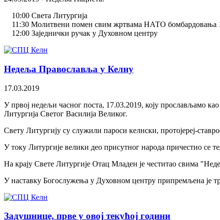
10:00 Света Литургија
11:30 Молитвени помен свим жртвама НАТО бомбардовања 1
12:00 Заједнички ручак у Духовном центру
Недеља Православља у Келну
17.03.2019
У првој недељи часног поста, 17.03.2019, коју прослављамо к
Литургија Светог Василија Великог.
Свету Литургију су служили пароси келнски, протојереј-став
У току Литургије велики део присутног народа причестио се т
На крају Свете Литургије Отац Младен је честитао свима "Не
У наставку Богослужења у Духовном центру припремљена је тр
Задушнице, прве у овој текућој години