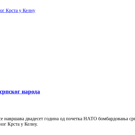
ог Крста у Келну
српског народа
а се навршава двадесет година од почетка НАТО бомбардовања с
ог Крста у Келну.