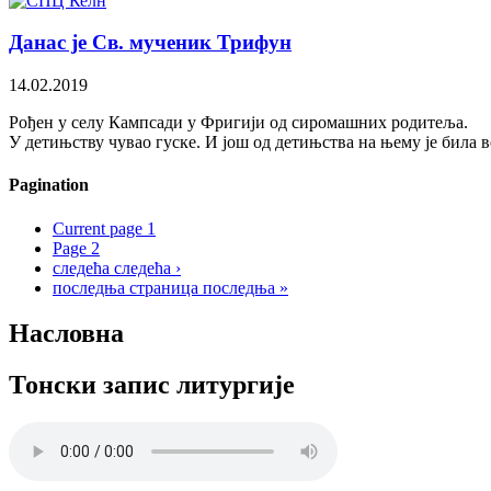
Данас је Св. мученик Трифун
14.02.2019
Рођен у селу Кампсади у Фригији од сиромашних родитеља.
У детињству чувао гуске. И још од детињства на њему је била в
Pagination
Current page
1
Page
2
следећа
следећа ›
последња страница
последња »
Насловна
Тонски запис литургије