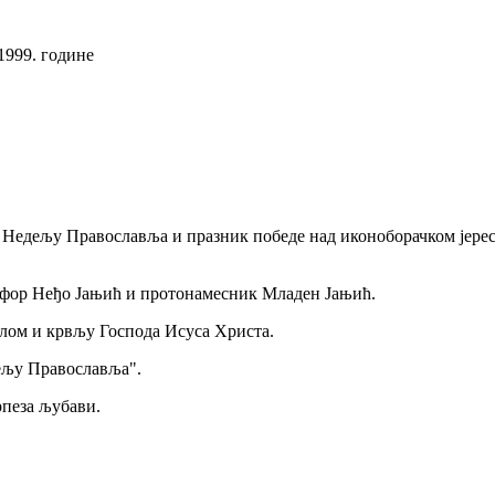
999. године
ао Недељу Православља и празник победе над иконоборачком јере
рофор Неђо Јањић и протонамесник Младен Јањић.
елом и крвљу Господа Исуса Христа.
дељу Православља".
пеза љубави.