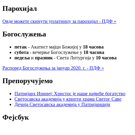
Парохијал
Овде можете скинути уплатницу за парохијал - ПДФ »
Богослужења
петак
- Акатист мајци Божијој у
18 часова
субота
- вечерње Богослужење у
18 часова
недеља
и
празник
- Света Литургија у
10 часова
Распоред Богослужења за јануар 2020. г. - ПДФ »
Препоручујемо
Патријарх Иринеј: Христос је наше највеће богатство
Светосавска академија у крипти храма Светог Саве
Дечија Светосавска академија у Патријаршији
Фејсбук