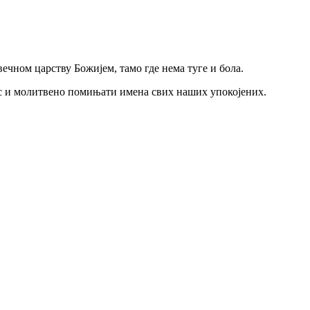
ечном царству Божијем, тамо где нема туге и бола.
тос и молитвено помињати имена свих наших упокојених.