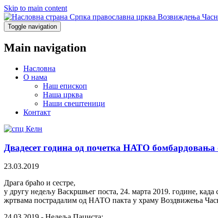
Skip to main content
Српка православна црква Возвиждења Часн
Toggle navigation
Main navigation
Насловна
О нама
Наш епископ
Наша црква
Наши свештеници
Контакт
Двадесет година од почетка НАТО бомбардовања 
23.03.2019
Драга браћо и сестре,
у другу недељу Васкршњег поста, 24. марта 2019. године, кад
жртвама пострадалим од НАТО пакта у храму Воздвижења Часн
24.03.2019 - Недеља Пациста: