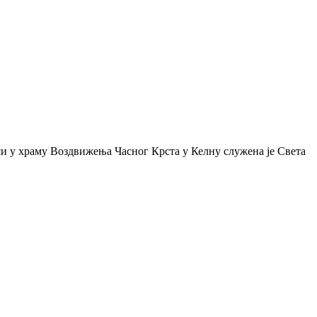
си у храму Воздвижења Часног Крста у Келну служена је Света