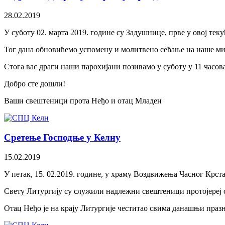
28.02.2019
У суботу 02. марта 2019. године су Задушнице, прве у овој теку
Тог дана обновићемо успомену и молитвено сећање на наше миле
Стога вас драги наши парохијани позивамо у суботу у 11 часов
Добро сте дошли!
Ваши свештеници прота Неђо и отац Младен
Сретење Господње у Келну
15.02.2019
У петак, 15. 02.2019. године, у храму Воздвижења Часног Крста
Свету Литургију су служили надлежни свештеници протојереј
Отац Неђо је на крају Литургије честитао свима данашњи празн