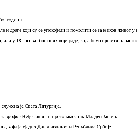
ћој години.
 и драге који су се упокојили и помолити се за њихов живот у в
а, или у 18 часова због оних који раде, када ћемо вршити парас
 служена је Света Литургија.
 ставрофор Неђо Јањић и протонамесник Младен Јањић.
ик, који је уједно Дан државности Републике Србије.